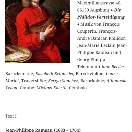
Maximilianstrasse 46,
86150 Augsburg
♦ Die
Philidor-Verteidigung
♦
Musik von François
Couperin, François-
André Danican Philidor,
Jean-Marie Leclair, Jean-
Philippe Rameau und
Georg Philipp
Telemann
♦
Jane Berger
,
Barockvioline;
Elisabeth Schneider,
Barockvioline;
Laure
Morlot
, Traversflöte;
Sergio Sanchez
, Barockoboe;
Athanasia
Teliou
, Gambe;
Michael Eberth
, Cembalo
Text I
Jean-Philippe Rameau (1683 – 1764)