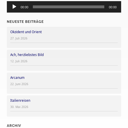
Audio-
Player
00:00
00:00
NEUESTE BEITRÄGE
Okzident und Orient
27. Juli 2026
Ach, herzliebstes Bild
12. Juli 2026
Arcanum
22. Juni 2026
Italienreisen
30. Mai 2026
ARCHIV