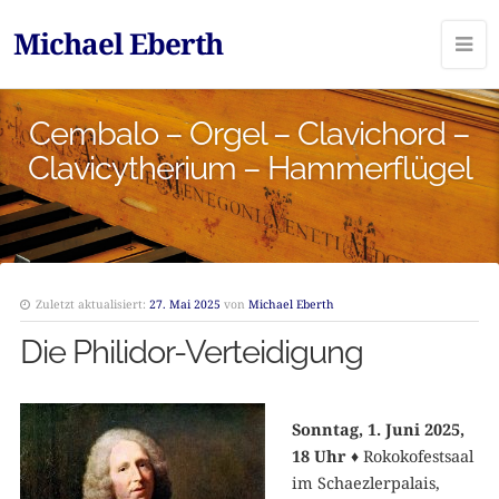
Michael Eberth
Cembalo – Orgel – Clavichord –
Clavicytherium – Hammerflügel
Zuletzt aktualisiert:
27. Mai 2025
von
Michael Eberth
Die Philidor-Verteidigung
Sonntag, 1. Juni 2025,
18 Uhr
♦
Rokokofestsaal
im Schaezlerpalais,