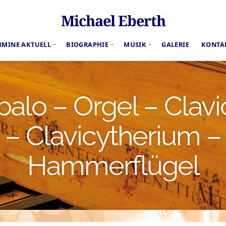
Michael Eberth
RMINE AKTUELL
BIOGRAPHIE
MUSIK
GALERIE
KONTA
alo – Orgel – Clavi
– Clavicytherium –
Hammerflügel