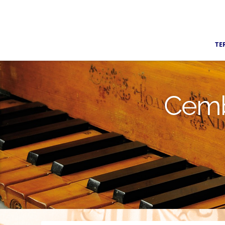
TE
Cemb