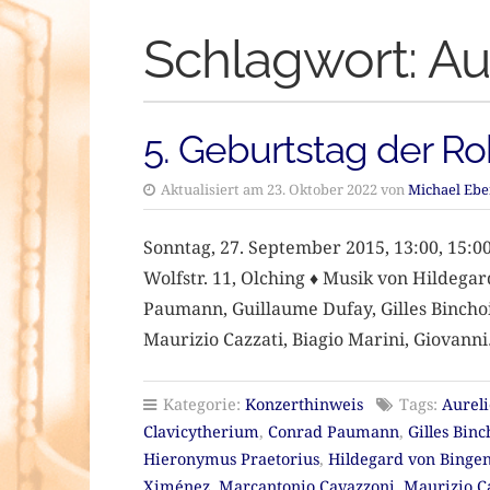
Schlagwort:
Au
5. Geburtstag der Ro
Aktualisiert am 23. Oktober 2022 von
Michael Ebe
Sonntag, 27. September 2015, 13:00, 15:00 
Wolfstr. 11, Olching ♦ Musik von Hildega
Paumann, Guillaume Dufay, Gilles Binchoi
Maurizio Cazzati, Biagio Marini, Giovann
Kategorie:
Konzerthinweis
Tags:
Aureli
Clavicytherium
,
Conrad Paumann
,
Gilles Binc
Hieronymus Praetorius
,
Hildegard von Binge
Ximénez
,
Marcantonio Cavazzoni
,
Maurizio C