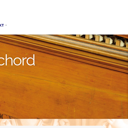
KT
chord