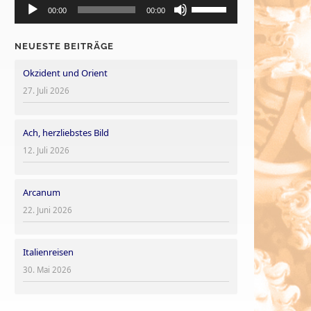
Pfeiltasten
die
00:00
00:00
Player
Hoch/Runter
Lautstärke
benutzen,
zu
NEUESTE BEITRÄGE
um
regeln.
Okzident und Orient
die
Lautstärke
27. Juli 2026
zu
regeln.
Ach, herzliebstes Bild
12. Juli 2026
Arcanum
22. Juni 2026
Italienreisen
30. Mai 2026