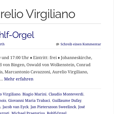
relio Virgiliano
hlf-Orgel
rth
Schreib einen Kommentar
und 17:00 Uhr ♦ Eintritt: frei ♦ Johanneskirche,
rd von Bingen, Oswald von Wolkenstein, Conrad
s, Marcantonio Cavazzoni, Aurelio Virgiliano,
i…
Mehr erfahren
o Virgiliano
,
Biagio Marini
,
Claudio Monteverdi
,
hois
,
Giovanni Maria Trabaci
,
Guillaume Dufay
,
n
,
Jacob van Eyck
,
Jan Pieterszoon Sweelinck
,
José
azzati
,
Michael Praetorius
,
Rohlf-Orgel