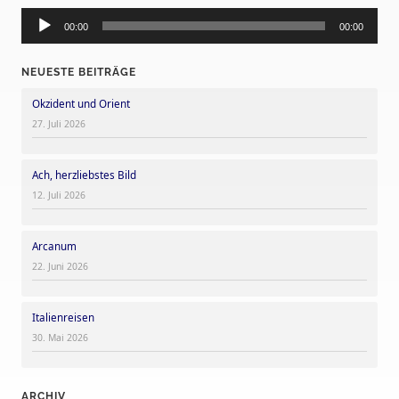
Audio-
Player
00:00
00:00
NEUESTE BEITRÄGE
Okzident und Orient
27. Juli 2026
Ach, herzliebstes Bild
12. Juli 2026
Arcanum
22. Juni 2026
Italienreisen
30. Mai 2026
ARCHIV