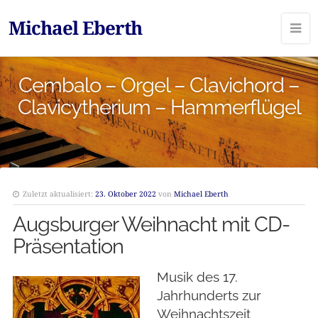
Michael Eberth
Cembalo – Orgel – Clavichord –
Clavicytherium – Hammerflügel
Zuletzt aktualisiert:
23. Oktober 2022
von
Michael Eberth
Augsburger Weihnacht mit CD-
Präsentation
Musik des 17.
Jahrhunderts zur
Weihnachtszeit