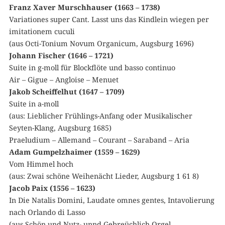
Franz Xaver Murschhauser (1663 – 1738)
Variationes super Cant. Lasst uns das Kindlein wiegen per
imitationem cuculi
(aus Octi-Tonium Novum Organicum, Augsburg 1696)
Johann Fischer (1646 – 1721)
Suite in g-moll für Blockflöte und basso continuo
Air – Gigue – Angloise – Menuet
Jakob Scheiffelhut (1647 – 1709)
Suite in a-moll
(aus: Lieblicher Frühlings-Anfang oder Musikalischer
Seyten-Klang, Augsburg 1685)
Praeludium – Allemand – Courant – Saraband – Aria
Adam Gumpelzhaimer (1559 – 1629)
Vom Himmel hoch
(aus: Zwai schöne Weihenächt Lieder, Augsburg 1 61 8)
Jacob Paix (1556 – 1623)
In Die Natalis Domini, Laudate omnes gentes, Intavolierung
nach Orlando di Lasso
(aus Schön und Nutz- unnd Gebreüchlich Orgel