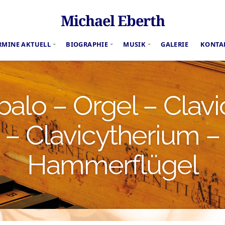
Michael Eberth
RMINE AKTUELL
BIOGRAPHIE
MUSIK
GALERIE
KONTA
alo – Orgel – Clavi
– Clavicytherium –
Hammerflügel