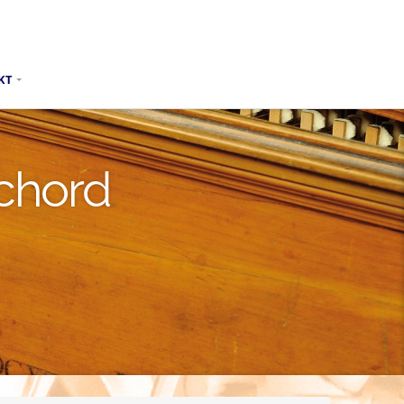
KT
chord