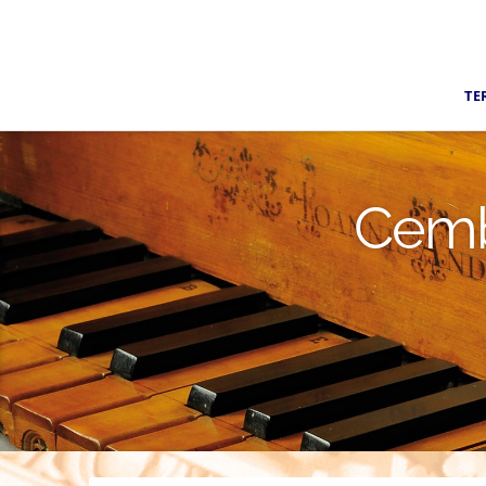
TE
Cemb