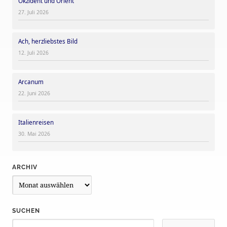
Okzident und Orient
27. Juli 2026
Ach, herzliebstes Bild
12. Juli 2026
Arcanum
22. Juni 2026
Italienreisen
30. Mai 2026
ARCHIV
A
r
c
SUCHEN
h
i