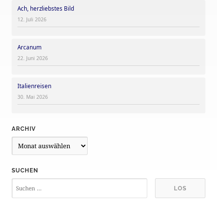
Ach, herzliebstes Bild
12. Juli 2026
Arcanum
22. Juni 2026
Italienreisen
30. Mai 2026
ARCHIV
A
r
c
SUCHEN
h
i
v