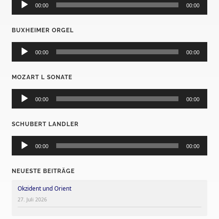
Player
00:00
00:00
BUXHEIMER ORGEL
Audio-
Player
00:00
00:00
MOZART L SONATE
Audio-
Player
00:00
00:00
SCHUBERT LANDLER
Audio-
Player
00:00
00:00
NEUESTE BEITRÄGE
Okzident und Orient
27. Juli 2026