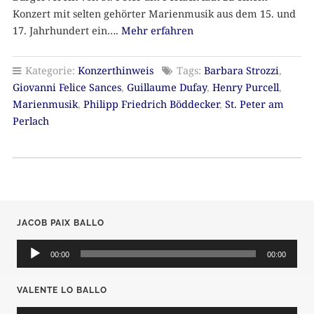
Konzert mit selten gehörter Marienmusik aus dem 15. und
17. Jahrhundert ein….
Mehr erfahren
Kategorie:
Konzerthinweis
Tags:
Barbara Strozzi
,
Giovanni Felice Sances
,
Guillaume Dufay
,
Henry Purcell
,
Marienmusik
,
Philipp Friedrich Böddecker
,
St. Peter am
Perlach
JACOB PAIX BALLO
Audio-
Player
00:00
00:00
VALENTE LO BALLO
Audio-