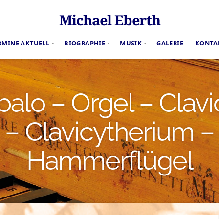
Michael Eberth
RMINE AKTUELL
BIOGRAPHIE
MUSIK
GALERIE
KONTA
alo – Orgel – Clavi
– Clavicytherium –
Hammerflügel