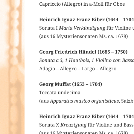
Capriccio (Allegro) in a-Moll für Oboe
Heinrich Ignaz Franz Biber (1644 – 1704
Sonata I
Maria Verkündigung
für Violine 
(aus 16 Mysteriensonaten Ms. ca. 1678)
Georg Friedrich Händel (1685 – 1750)
Sonata a 3, 1 Hautbois, 1 Violino con Basso
Adagio – Allegro – Largo – Allegro
Georg Muffat (1653 – 1704)
Toccata undecima
(aus
Apparatus musico organisticus
, Salz
Heinrich Ignaz Franz Biber (1644 – 1704
Sonata X
Kreuzigung
für Violine und Bass
(aus 16 Mysteriensonaten Ms. ca. 1678)