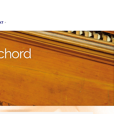
KT
chord