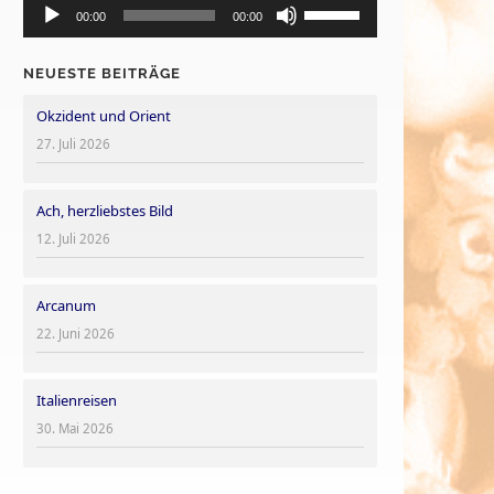
Pfeiltasten
die
00:00
00:00
Player
Hoch/Runter
Lautstärke
benutzen,
zu
NEUESTE BEITRÄGE
um
regeln.
Okzident und Orient
die
Lautstärke
27. Juli 2026
zu
regeln.
Ach, herzliebstes Bild
12. Juli 2026
Arcanum
22. Juni 2026
Italienreisen
30. Mai 2026