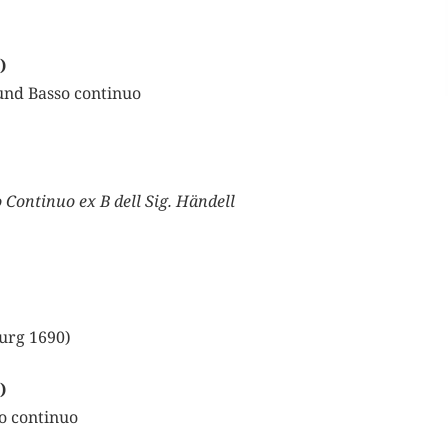
)
und Basso continuo
 Continuo ex B dell Sig. Händell
burg 1690)
)
o continuo