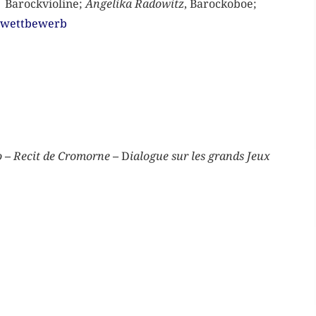
Barockvioline;
Angelika Radowitz
, Barockoboe;
uwettbewerb
o
–
Recit de Cromorne
–
D
ialogue sur les grands Jeux