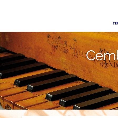
TE
Cemb