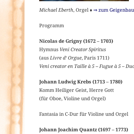
Michael Eberth
, Orgel ♦
⇒ zum Geigenba
Programm
Nicolas de Grigny (1672 – 1703)
Hymnus
Veni Creator Spiritus
(aus
Livre d‘ Orgue
, Paris 1711)
Veni creator en Taille à 5
–
Fugue à 5
–
Du
Johann Ludwig Krebs (1713 – 1780)
Komm Heiliger Geist, Herre Gott
(für Oboe, Violine und Orgel)
Fantasia in C-Dur für Violine und Orgel
Johann Joachim Quantz (1697 – 1773)